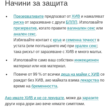
Начини за защита
Презервативите
предпазват от
ХИВ
и намаляват
риска
от заразяване с други
БППП
. Използвайте
презерватив
, когато правите
вагинален секс
или
анален секс
.
Избягвайте контакт с
кръв
и
семенна течност
в
устата (или поглъщането им) при
орален секс
;
така рискът от заразяване с ХИВ е много малък.
Използвайте само ваш собствен
инжекционен
материал или нов материал.
Повече от 99 % от всички
деца на майки с ХИВ
се
раждат без ХИВ, ако майката взима
лекарства
по
време на
бременността
.
Ако имате ХИВ и не се лекувате
, може да
заразите
други хора дори ако вече нямате симптоми.