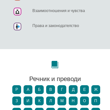
Взаимоотношения и чувства
Права и законодателство
Речник и преводи
P
А
Б
В
Г
Д
Е
Ж
З
И
К
Л
М
Н
О
П