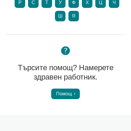
Р
С
Т
У
Ф
Х
Ц
Ч
Ш
Я
Търсите помощ? Намерете
здравен работник.
Помощ