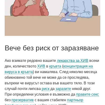
Вече без риск от заразяване
Ако взимате редовно вашите
лекарства за ХИВ
всеки
ден, количеството
ХИВ
в
кръвта
(
концентрация на
вируса в кръвта
) ви намалява. След няколко месеца
обикновено той вече не може да се проследява,
въпреки че вирусът остава във вашето тяло. В този
случай почти липсва
риск
да
заразите
някой друг.
При определени условия е възможно да
правите секс
без
презерватив
с вашия стабилен
партньор