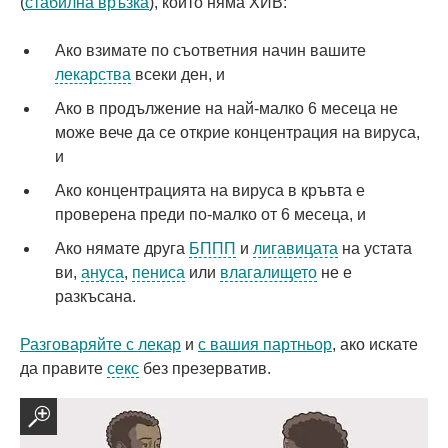
(
стабилна връзка
), който няма ХИВ:
Ако взимате по съответния начин вашите
лекарства
всеки ден, и
Ако в продължение на най-малко 6 месеца не
може вече да се открие концентрация на вируса,
и
Ако концентрацията на вируса в кръвта е
проверена преди по-малко от 6 месеца, и
Ако нямате друга
БППП
и
лигавицата
на устата
ви,
ануса
,
пениса
или
влагалището
не е
разкъсана.
Разговаряйте с лекар
и
с вашия партньор
, ако искате
да правите
секс
без презерватив.