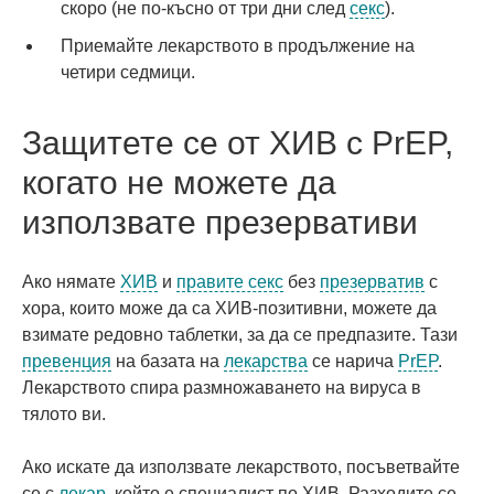
скоро (не по-късно от три дни след
секс
).
Приемайте лекарството в продължение на
четири седмици.
Защитете се от ХИВ с PrEP,
когато не можете да
използвате презервативи
Ако нямате
ХИВ
и
правите секс
без
презерватив
с
хора, които може да са ХИВ-позитивни, можете да
взимате редовно таблетки, за да се предпазите. Тази
превенция
на базата на
лекарства
се нарича
PrEP
.
Лекарството спира размножаването на вируса в
тялото ви.
Ако искате да използвате лекарството, посъветвайте
се с
лекар
, който е специалист по ХИВ. Разходите се