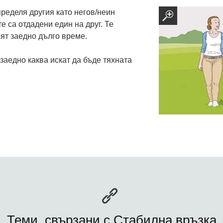
ределя другия като негов/неин
е са отдадени един на друг. Те
ят заедно дълго време.
заедно каква искат да бъде тяхната
Теми, свързани с Стабилна връзка