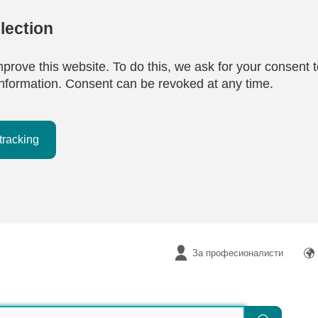
lection
mprove this website. To do this, we ask for your consent t
e information. Consent can be revoked at any time.
tracking
За професионалисти
Търсене