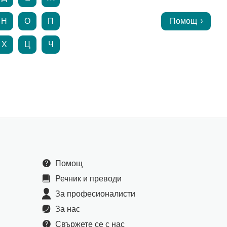
Н
О
П
Помощ
Х
Ц
Ч
Помощ
Речник и преводи
За професионалисти
За нас
Свържете се с нас