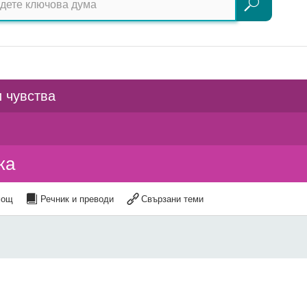
Търсене
 чувства
ка
мощ
Речник и преводи
Свързани теми