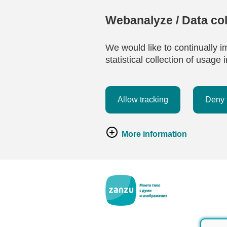
Webanalyze / Data col
We would like to continually i
statistical collection of usag
Allow tracking
Deny 
More information
Премини към основното съдържание