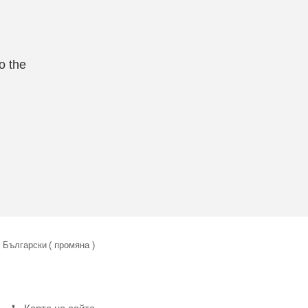
o the
Български
( промяна )