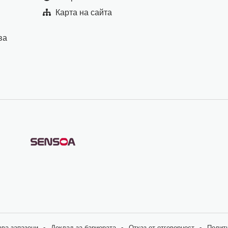
Карта на сайта
ва
ава запазени
Доклад за бариерата
Отказ от отговорност
Полити