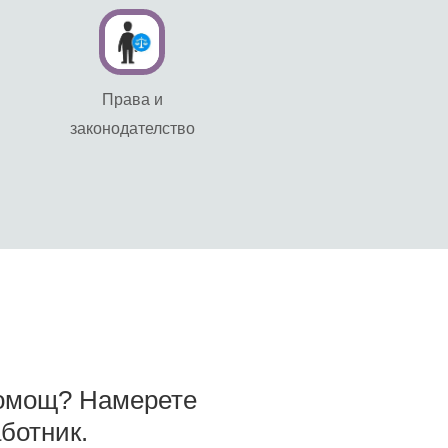
Права и
законодателство
омощ? Намерете
ботник.