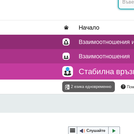
Hачало
Взаимоотношения и
Взаимоотношения
Стабилна връз
2 езика едновременно
По
Слушайте