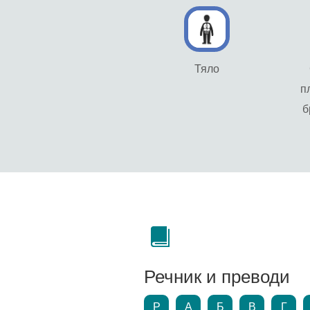
Тяло
п
б
Речник и преводи
P
А
Б
В
Г