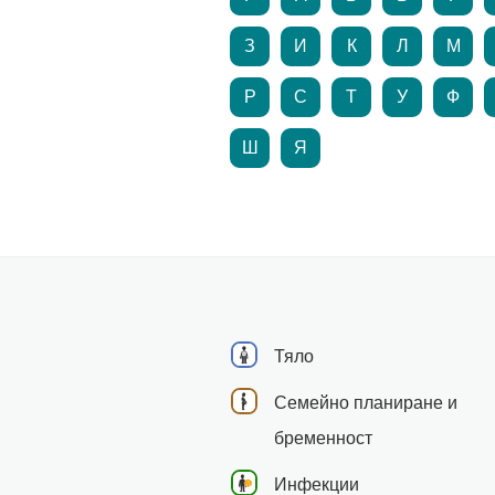
З
И
К
Л
М
Р
С
Т
У
Ф
Ш
Я
Тяло
Семейно планиране и
бременност
Инфекции