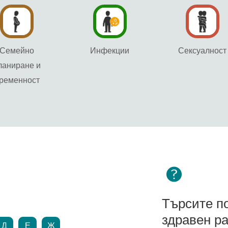
Семейно
Инфекции
Сексуалност
ланиране и
ременност
Търсите п
здравен ра
Д
Е
Ж