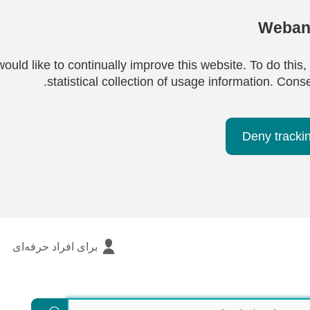
Webana
ould like to continually improve this website. To do this,
statistical collection of usage information. Cons
Deny tracki
برای افراد حرفه‌ای
جستجو