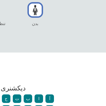
بدن
تنظی
دیکشنری و
آ
ا
ب
ت
ج