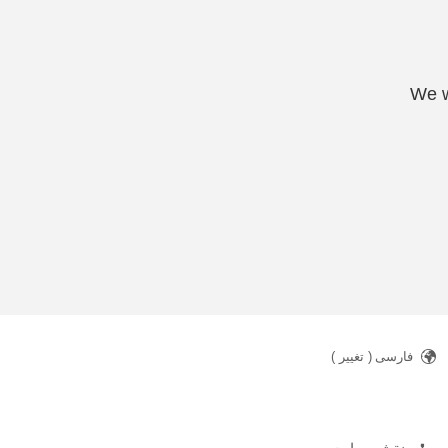
We w
فارسی
( تغییر )