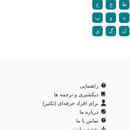
ط
ع
غ
ه
و
پ
ک
گ
ی
راهنمایی
دیکشنری و ترجمه ها
برای افراد حرفه‌ای (تکثیر)
درباره ما
تماس با ما
نقشه سایت