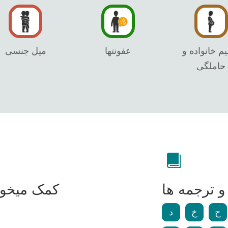
م خانواده و
عفونتها
میل جنسی
حاملگی
 ترجمه ها
کمک میخواه
ح
خ
د