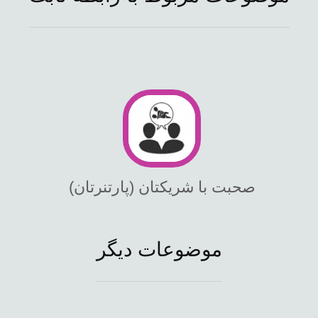
صحبت با شریکتان (پارتنرتان)
موضوعات دیگر