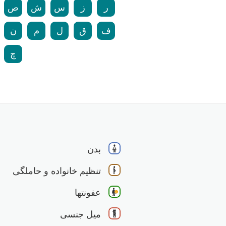
ر
ز
س
ش
ص
ف
ق
ل
م
ن
چ
بدن
تنظیم خانواده و حاملگی
عفونتها
میل جنسی