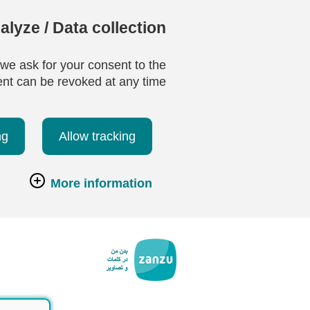
lyze / Data collection
 we ask for your consent to the
ent can be revoked at any time.
ng
Allow tracking
More information
رفتن به محتوای اصلی