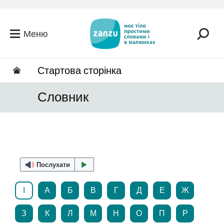
Перейти до головного вмісту
Меню
Стартова сторінка
Словник
Послухати
І
А
Б
В
Г
Д
Е
Ж
З
К
Л
М
Н
О
П
Р