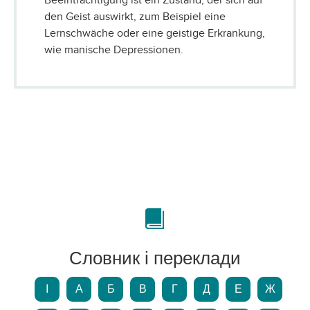
Beeinträchtigung ist ein Zustand, der sich auf
den Geist auswirkt, zum Beispiel eine
Lernschwäche oder eine geistige Erkrankung,
wie manische Depressionen.
Словник і переклади
І
А
Б
В
Г
Д
Е
Ж