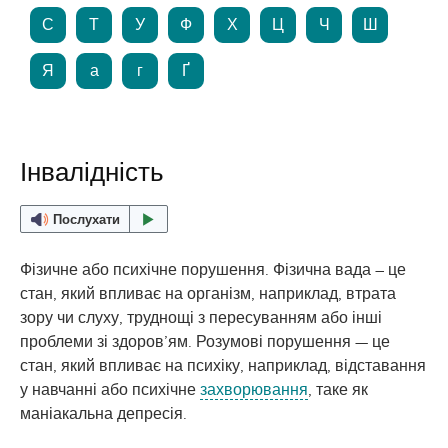
С
Т
У
Ф
Х
Ц
Ч
Ш
Я
а
г
Ґ
Інвалідність
Послухати
Фізичне або психічне порушення. Фізична вада – це
стан, який впливає на організм, наприклад, втрата
зору чи слуху, труднощі з пересуванням або інші
проблеми зі здоров’ям. Розумові порушення — це
стан, який впливає на психіку, наприклад, відставання
у навчанні або психічне
захворювання
, таке як
маніакальна депресія.