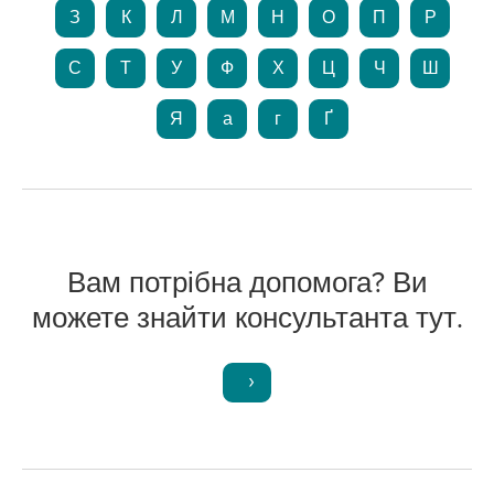
З
К
Л
М
Н
О
П
Р
С
Т
У
Ф
Х
Ц
Ч
Ш
Я
а
г
Ґ
Вам потрібна допомога? Ви
можете знайти консультанта тут.