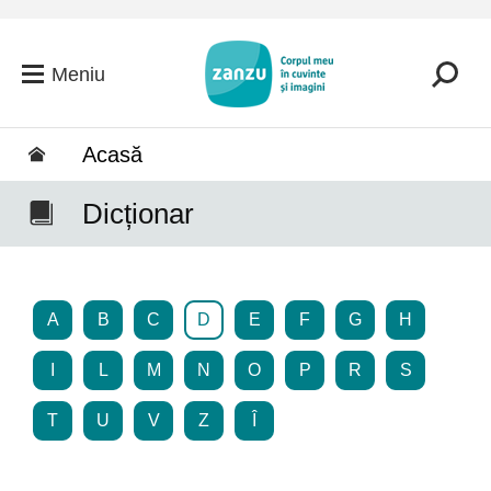
Salt la conținutul principal
Meniu
Acasă
Dicționar
A
B
C
D
E
F
G
H
I
L
M
N
O
P
R
S
T
U
V
Z
Î