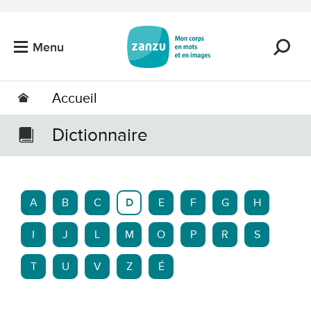
Passer au contenu principal
Menu
Accueil
Dictionnaire
A
B
C
D
E
F
G
H
I
J
L
M
O
P
R
S
T
U
V
Z
É