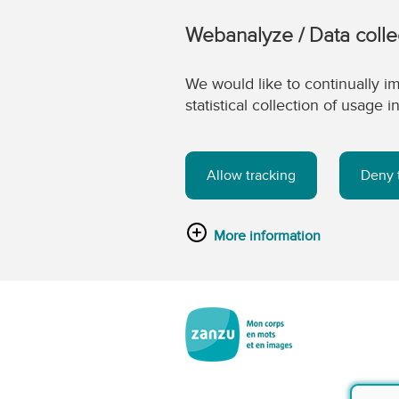
Webanalyze / Data colle
We would like to continually im
statistical collection of usage
Allow tracking
Deny 
More information
Passer au contenu principal