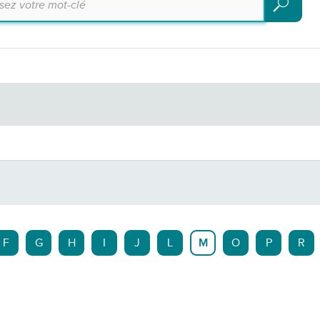
Recherch
F
G
H
I
J
L
M
O
P
R