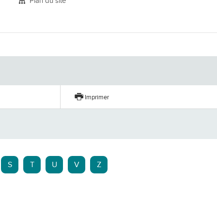
Plan du site
er
Imprimer
S
T
U
V
Z