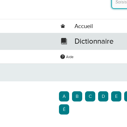
Accueil
Dictionnaire
Aide
A
B
C
D
E
É