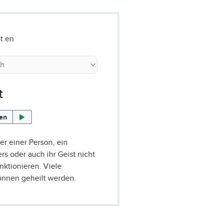
t en
t
sen
r einer Person, ein
ers oder auch ihr Geist nicht
unktionieren. Viele
önnen geheilt werden.