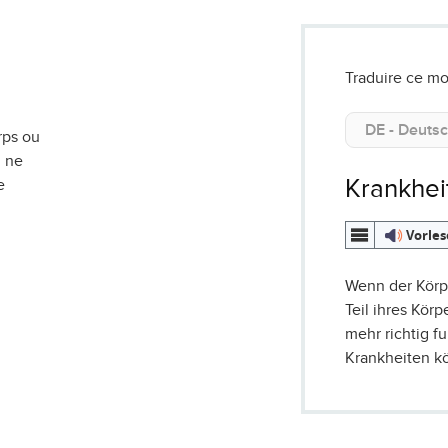
Traduire ce mo
rps ou
n ne
Krankhei
e
Vorle
Wenn der Körpe
Teil ihres Körp
mehr richtig f
Krankheiten k