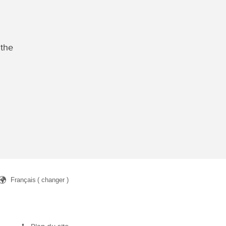
 the
Français
( changer )
rcher