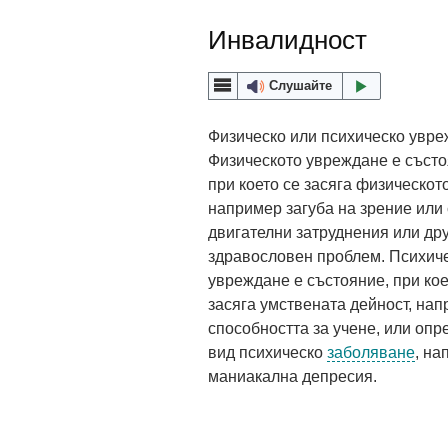
Инвалидност
Слушайте
Физическо или психическо увре
Физическото увреждане е състо
при което се засяга физическото
например загуба на зрение или 
двигателни затруднения или дру
здравословен проблем. Психич
увреждане е състояние, при кое
засяга умствената дейност, на
способността за учене, или опр
вид психическо
заболяване
, на
маниакална депресия.