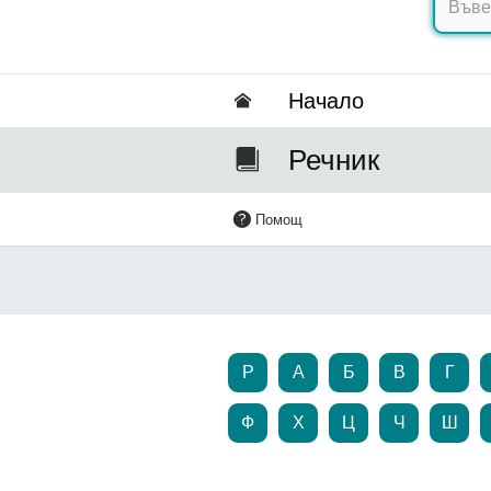
Hачало
Речник
Помощ
P
А
Б
В
Г
Ф
Х
Ц
Ч
Ш