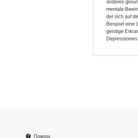
anderes gesun
mentale Beeint
der sich auf d
Beispiel eine
geistige Erkr
Depressionen
Помощ