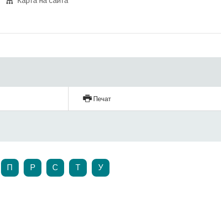
Карта на сайта
Печат
П
Р
С
Т
У