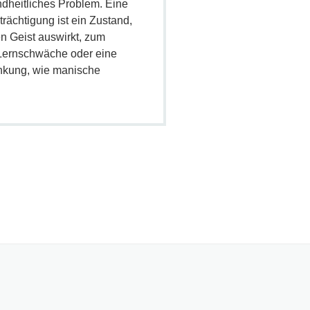
dheitliches Problem. Eine
rächtigung ist ein Zustand,
en Geist auswirkt, zum
 Lernschwäche oder eine
ankung, wie manische
.