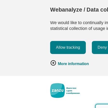
Webanalyze / Data col
We would like to continually i
statistical collection of usag
Allow tracking
Deny 
More information
Премини към основното съдържание