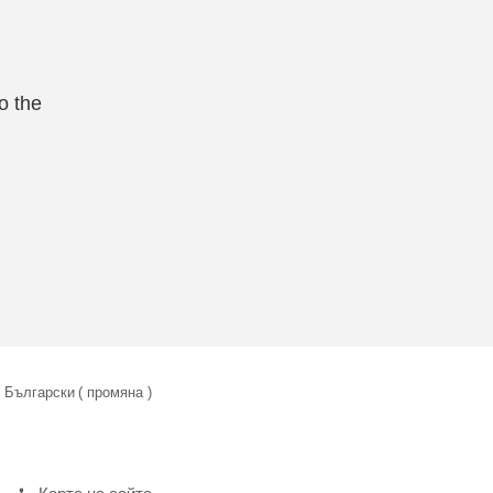
o the
Български
( промяна )