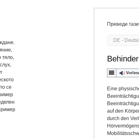
Преведи тази
ждане.
яние,
Behinde
 тяло,
слух,
г
Vorles
еското
то се
Eine physisch
пример
Beeinträchtig
еделен
Beeinträchtigu
пример
auf den Körper
durch den Ver
Hörvermögens
Mobilitätsschw