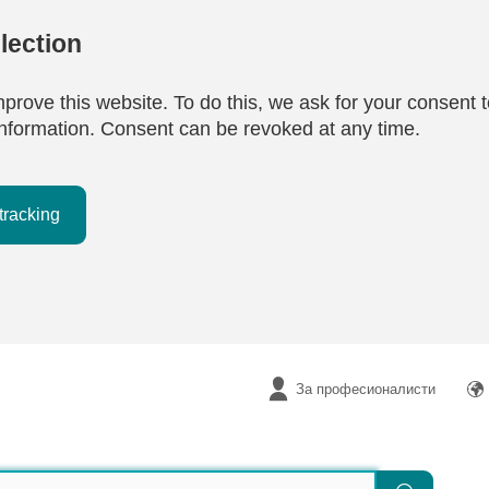
lection
mprove this website. To do this, we ask for your consent t
e information. Consent can be revoked at any time.
tracking
За професионалисти
Търсене