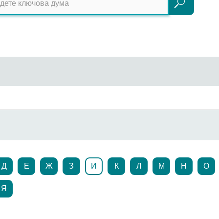
Търсене
Д
Е
Ж
З
И
К
Л
М
Н
О
Я