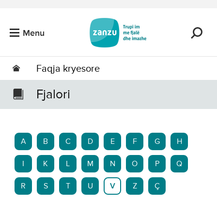
Kalo tek përmbajtja kryesore
Menu
Faqja kryesore
Fjalori
A
B
C
D
E
F
G
H
I
K
L
M
N
O
P
Q
R
S
T
U
V
Z
Ç