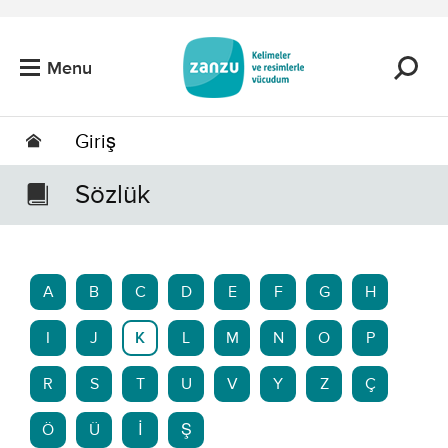
Skip to main content
Menu
Giriş
Sözlük
A
B
C
D
E
F
G
H
I
J
K
L
M
N
O
P
R
S
T
U
V
Y
Z
Ç
Ö
Ü
İ
Ş