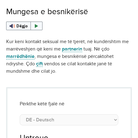
Mungesa e besnikërisë
Dëgjo
Kur keni kontakt seksual me të tjerët, në kundërshtim me
marrëveshjen që keni me
partnerin
tuaj. Në çdo
marrëdhënie
, mungesa e besnikërisë përcaktohet
ndryshe. Çdo
çift
vendos se cilat kontakte janë të
mundshme dhe cilat jo.
Përkthe këtë fjalë në
Untreue