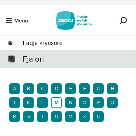
Kalo tek përmbajtja kryesore
Menu
Faqja kryesore
Fjalori
A
B
C
D
E
F
G
H
I
K
L
M
N
O
P
Q
R
S
T
U
V
Z
Ç