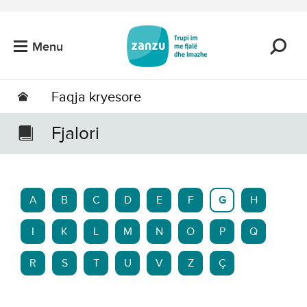
Kalo tek përmbajtja kryesore
Menu
Faqja kryesore
Fjalori
A
B
C
D
E
F
G
H
I
K
L
M
N
O
P
Q
R
S
T
U
V
Z
Ç