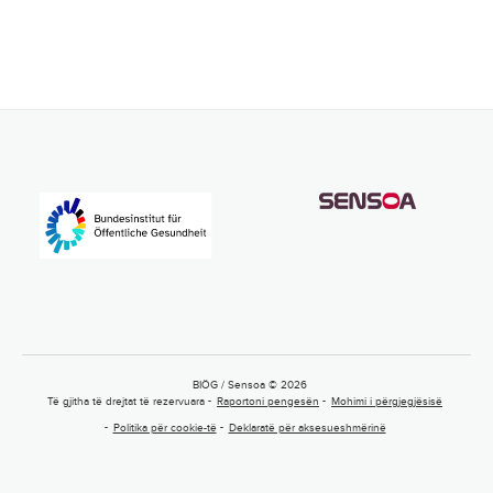
BIÖG / Sensoa © 2026
Të gjitha të drejtat të rezervuara
Raportoni pengesën
Mohimi i përgjegjësisë
Politika për cookie-të
Deklaratë për aksesueshmërinë