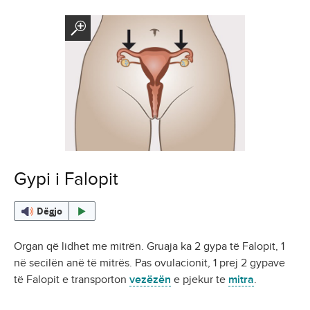
Gypi i Falopit
Dëgjo
Organ që lidhet me mitrën. Gruaja ka 2 gypa të Falopit, 1
në secilën anë të mitrës. Pas ovulacionit, 1 prej 2 gypave
të Falopit e transporton
vezëzën
e pjekur te
mitra
.