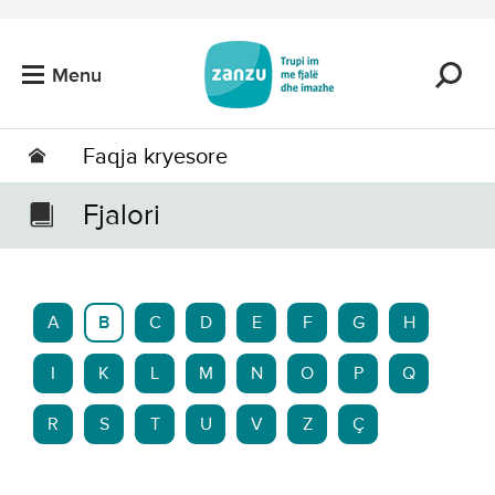
Kalo tek përmbajtja kryesore
Menu
Faqja kryesore
Fjalori
A
B
C
D
E
F
G
H
I
K
L
M
N
O
P
Q
R
S
T
U
V
Z
Ç