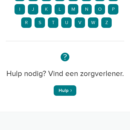
I
J
K
L
M
N
O
P
R
S
T
U
V
W
Z
Hulp nodig? Vind een zorgverlener.
Hulp