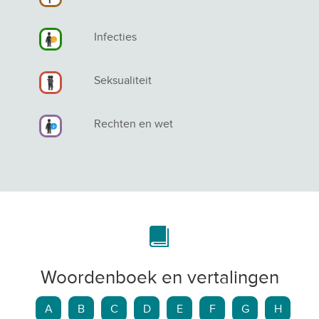
Infecties
Seksualiteit
Rechten en wet
Woordenboek en vertalingen
A
B
C
D
E
F
G
H