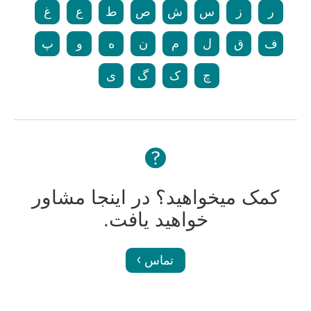
ر
ز
س
ش
ص
ط
ع
غ
ف
ق
ل
م
ن
ه
و
پ
چ
ک
گ
ی
کمک میخواهید؟ در اینجا مشاور
خواهید یافت.
تماس