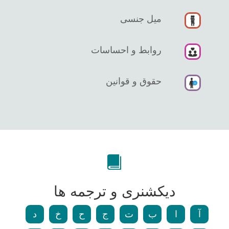
میل جنسی
روابط و احساسات
حقوق و قوانین
دیکشنری و ترجمه ها
آ
ا
ب
ت
ج
ح
خ
د