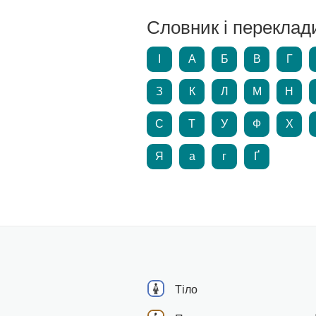
Словник і переклад
І
А
Б
В
Г
З
К
Л
М
Н
С
Т
У
Ф
Х
Я
а
г
Ґ
Тіло