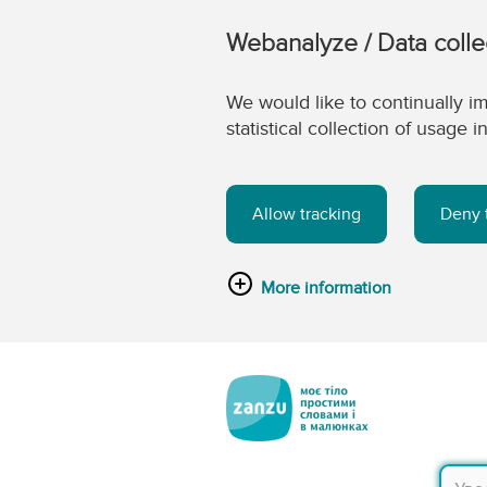
Webanalyze / Data colle
We would like to continually im
statistical collection of usage
Allow tracking
Deny 
More information
Перейти до головного вмісту