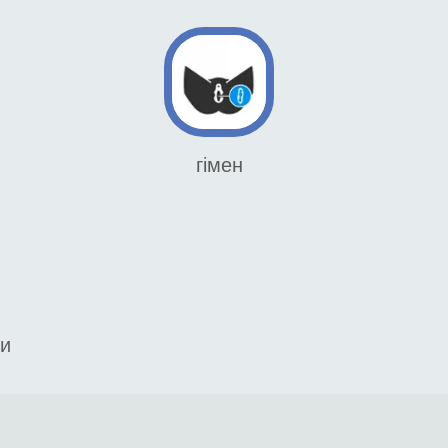
гімен
ни