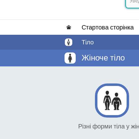
Стартова сторінка
Тіло
Жіноче тіло
Різні форми тіла у жі