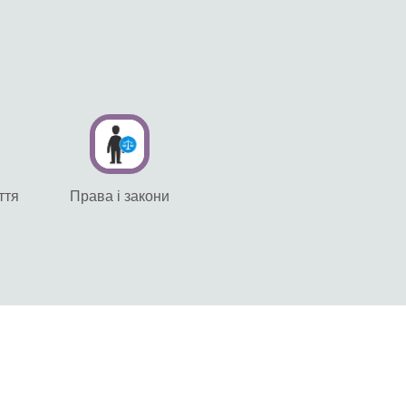
ття
Права і закони