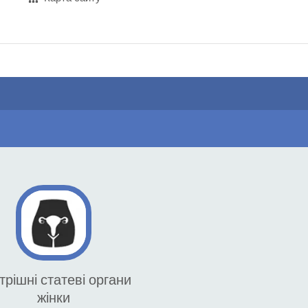
трішні статеві органи
жінки