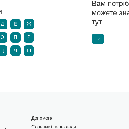
Вам потрі
и
можете зн
тут.
Д
Е
Ж
О
П
Р
Ц
Ч
Ш
Допомога
Словник і переклади