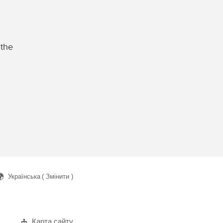
 the
Українська
( Змінити )
ук
Карта сайту