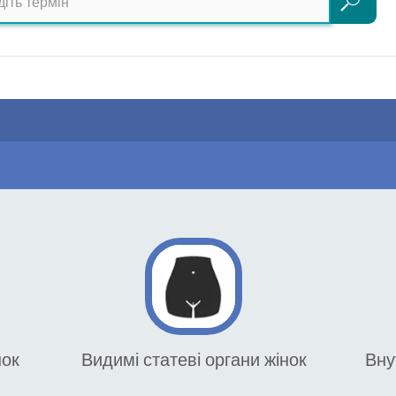
Пошук
нок
Видимі статеві органи жінок
Вну