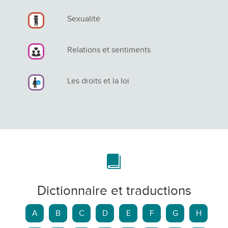
Sexualité
Relations et sentiments
Les droits et la loi
Dictionnaire et traductions
A
B
C
D
E
F
G
H