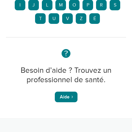
I
J
L
M
O
P
R
S
T
U
V
Z
É
Besoin d’aide ? Trouvez un
professionnel de santé.
Aide