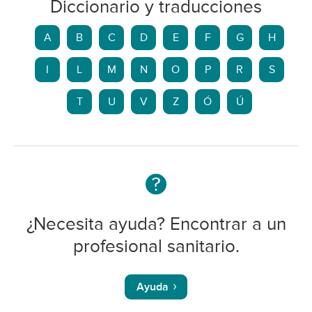
Diccionario y traducciones
A
B
C
D
E
F
G
H
I
L
M
N
O
P
R
S
T
U
V
Z
Ó
Ú
¿Necesita ayuda? Encontrar a un
profesional sanitario.
Ayuda