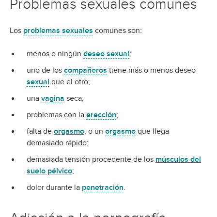
Problemas sexuales comunes
Los
problemas sexuales
comunes son:
menos o ningún
deseo sexual
;
uno de los
compañeros
tiene más o menos deseo
sexual
que el otro;
una
vagina
seca;
problemas con la
erección
;
falta de
orgasmo
, o un
orgasmo
que llega
demasiado rápido;
demasiada tensión procedente de los
músculos del
suelo pélvico
;
dolor durante la
penetración
.