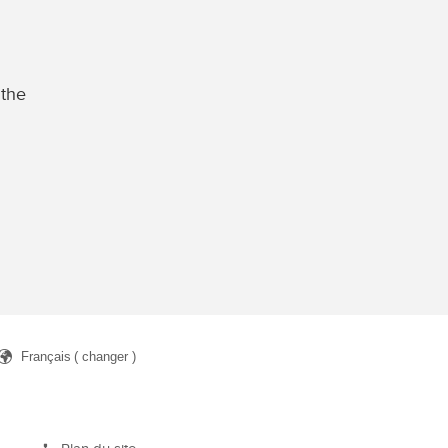
 the
Français
( changer )
rcher