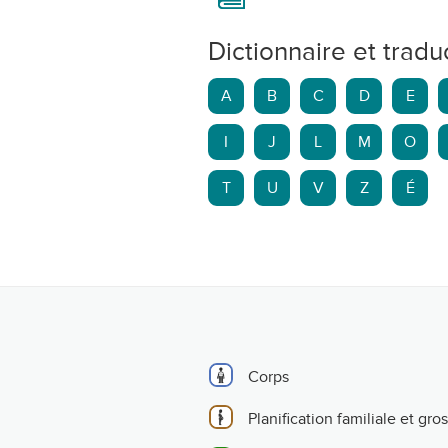
Dictionnaire et tradu
A
B
C
D
E
I
J
L
M
O
T
U
V
Z
É
Corps
Planification familiale et gro