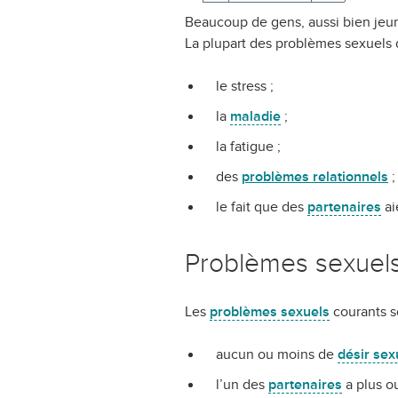
Beaucoup de gens, aussi bien jeu
La plupart des problèmes sexuels d
le stress ;
la
maladie
;
la fatigue ;
des
problèmes relationnels
;
le fait que des
partenaires
ai
Problèmes sexuels
Les
problèmes sexuels
courants so
aucun ou moins de
désir sex
l’un des
partenaires
a plus ou