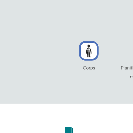
Corps
Planif
e