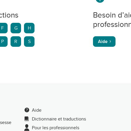
ctions
Besoin d’a
professionn
F
G
H
P
R
S
Aide
Aide
Dictionnaire et traductions
ssesse
Pour les professionnels