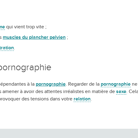
me
qui vient trop vite ;
es
muscles du plancher pelvien
;
ration
.
pornographie
dépendantes à la
pornographie
. Regarder de la
pornographie
ne 
s amener à avoir des attentes irréalistes en matière de
sexe
. Cel
 provoquer des tensions dans votre
relation
.