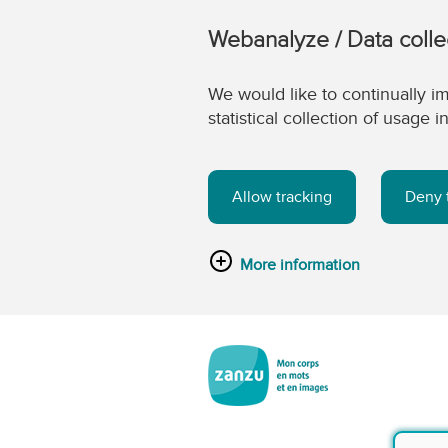
Webanalyze / Data colle
We would like to continually im
statistical collection of usage
Allow tracking
Deny 
More information
Passer au contenu principal