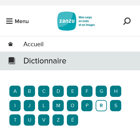
Passer au contenu principal
Menu
Accueil
Dictionnaire
A
B
C
D
E
F
G
H
I
J
L
M
O
P
R
S
T
U
V
Z
É