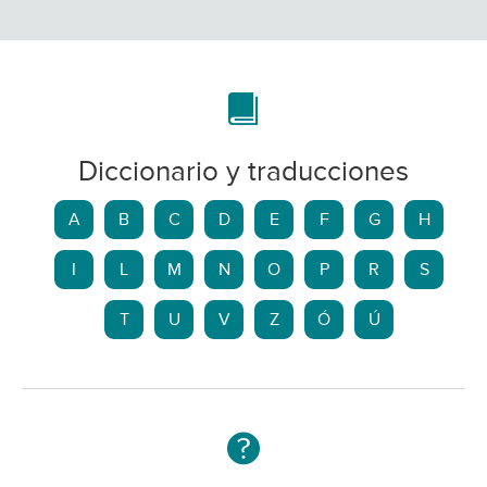
Diccionario y traducciones
A
B
C
D
E
F
G
H
I
L
M
N
O
P
R
S
T
U
V
Z
Ó
Ú