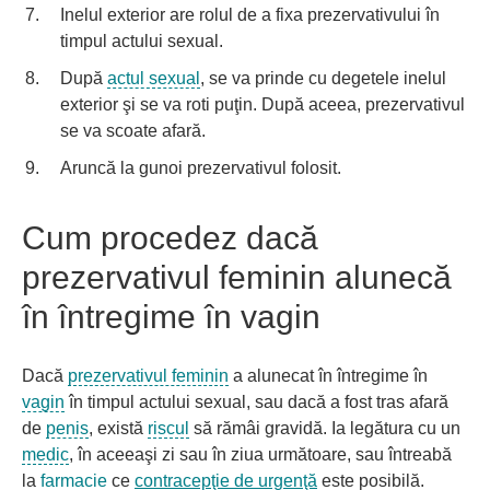
Inelul exterior are rolul de a fixa prezervativului în
timpul actului sexual.
După
actul sexual
, se va prinde cu degetele inelul
exterior şi se va roti puţin. După aceea, prezervativul
se va scoate afară.
Aruncă la gunoi prezervativul folosit.
Cum procedez dacă
prezervativul feminin alunecă
în întregime în vagin
Dacă
prezervativul feminin
a alunecat în întregime în
vagin
în timpul actului sexual, sau dacă a fost tras afară
de
penis
, există
riscul
să rămâi gravidă. Ia legătura cu un
medic
, în aceeaşi zi sau în ziua următoare, sau întreabă
la
farmacie
ce
contracepţie de urgenţă
este posibilă.