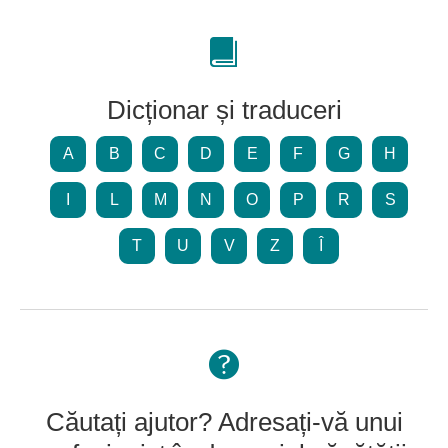
Dicționar și traduceri
A
B
C
D
E
F
G
H
I
L
M
N
O
P
R
S
T
U
V
Z
Î
Căutați ajutor? Adresați-vă unui