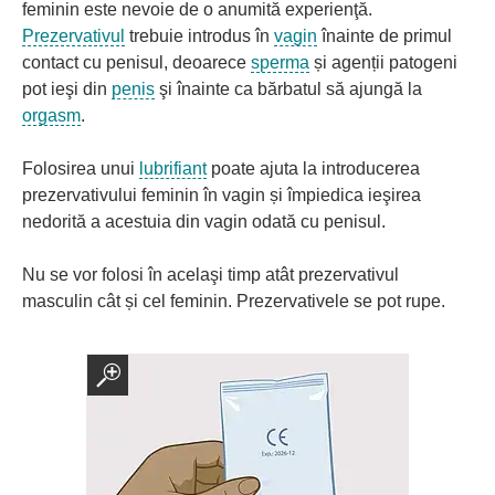
feminin este nevoie de o anumită experienţă.
Prezervativul
trebuie introdus în
vagin
înainte de primul
contact cu penisul, deoarece
sperma
și agenții patogeni
pot ieşi din
penis
şi înainte ca bărbatul să ajungă la
orgasm
.
Folosirea unui
lubrifiant
poate ajuta la introducerea
prezervativului feminin în vagin și împiedica ieşirea
nedorită a acestuia din vagin odată cu penisul.
Nu se vor folosi în acelaşi timp atât prezervativul
masculin cât și cel feminin. Prezervativele se pot rupe.