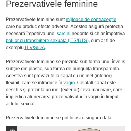
Prezervativele feminine
Prezervativele feminine sunt
mijloace de contracepţie
care nu produc efecte adverse. Acestea asigură protecţia
necesară împotriva unei
sarcini
nedorite şi chiar împotriva
bolilor cu transmitere sexuală (ITS/BTS)
, cum ar fi de
exemplu
HIV/SIDA
.
Prezervativele feminine se prezintă sub forma unui înveliş
subţire din plastic, sub formă de punguliţă transparentă.
Acestea sunt prevăzute la capăt cu un inel (interior)
flexibil, care se introduce în
vagin
. Celălalt capăt este
deschis şi prezintă un inel (exterior) ceva mai mare, care
împiedică alunecarea prezervativului în vagin în timpul
actului sexual.
Prezervativele feminine se pot folosi o singură dată.