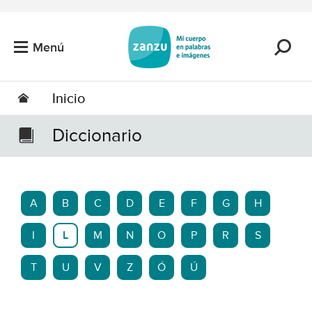
Saltar al contenido principal
Menú
Inicio
Diccionario
A
B
C
D
E
F
G
H
I
L
M
N
O
P
R
S
T
U
V
Z
Ó
Ú