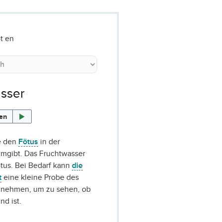
t en
sser
sen
ie den
Fötus
in der
mgibt. Das Fruchtwasser
tus. Bei Bedarf kann
die
t
eine kleine Probe des
 nehmen, um zu sehen, ob
nd ist.