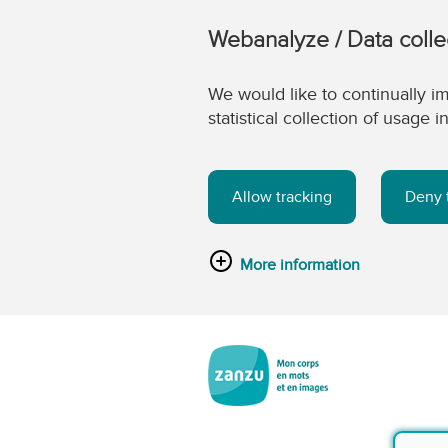
Webanalyze / Data colle
We would like to continually im
statistical collection of usage
Allow tracking
Deny 
More information
Passer au contenu principal