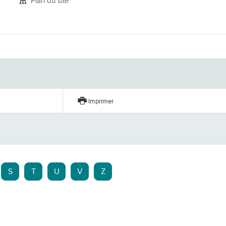
Plan du site
er
Imprimer
S
T
U
V
Z