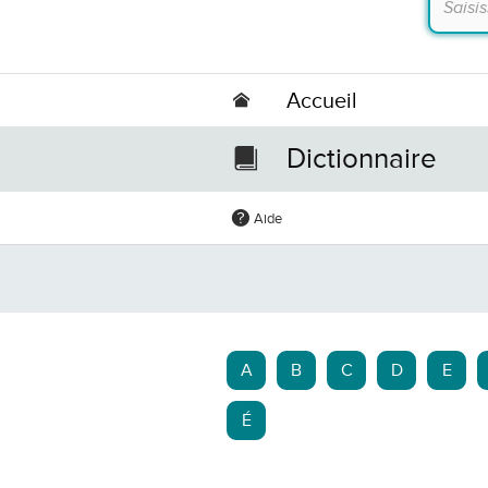
Accueil
Dictionnaire
Aide
A
B
C
D
E
É