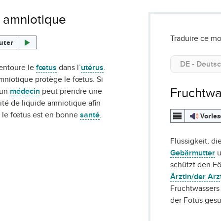
 amniotique
Traduire ce mo
uter
 entoure le
fœtus
dans l’
utérus
.
mniotique protège le fœtus. Si
Fruchtwa
 un
médecin
peut prendre une
ité de liquide amniotique afin
si le fœtus est en bonne
santé
.
Vorle
Flüssigkeit, d
Gebärmutter
u
schützt den Fö
Ärztin/der Arz
Fruchtwassers
der Fötus gesu