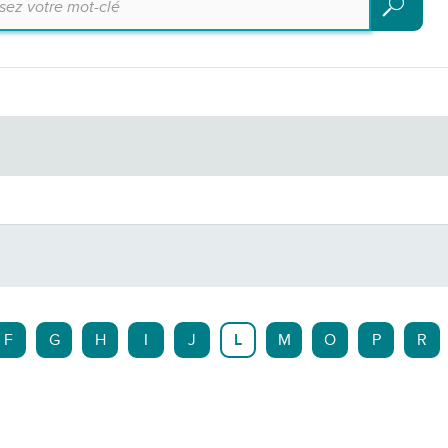
Recherch
F
G
H
I
J
L
M
O
P
R