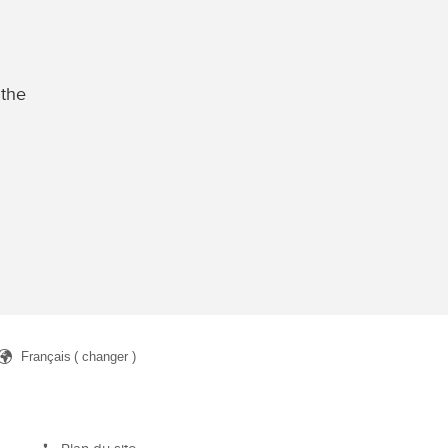
 the
Français
( changer )
rcher