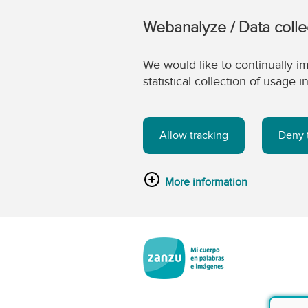
Webanalyze / Data colle
We would like to continually im
statistical collection of usage
Allow tracking
Deny 
More information
Saltar al contenido principal