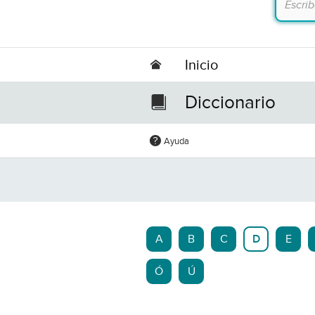
Inicio
Diccionario
Ayuda
A
B
C
D
E
Ó
Ú