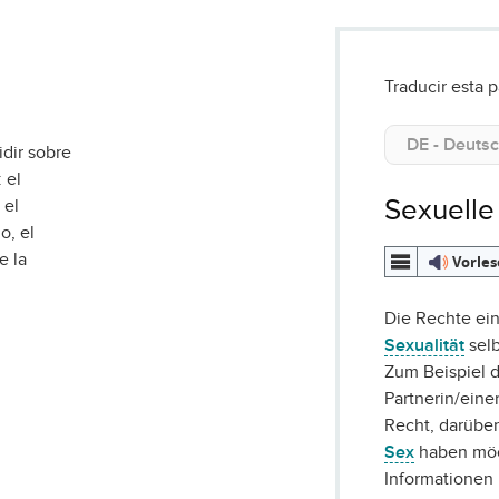
Traducir esta p
dir sobre
 el
Sexuelle
, el
o, el
e la
Vorle
Die Rechte ei
Sexualität
selb
Zum Beispiel d
Partnerin/ein
Recht, darübe
Sex
haben möch
Informationen 