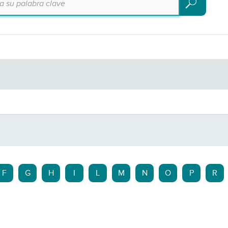
Buscar
F
G
H
I
L
M
N
O
P
R