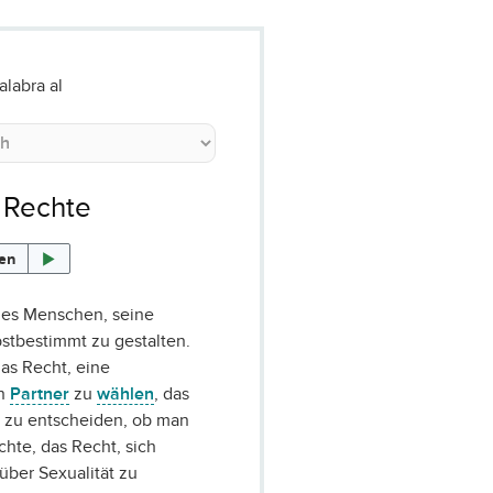
alabra al
 Rechte
sen
nes Menschen, seine
stbestimmt zu gestalten.
as Recht, eine
en
Partner
zu
wählen
, das
r zu entscheiden, ob man
te, das Recht, sich
über Sexualität zu