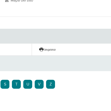
Mapa del sitio
Imprimir
S
T
U
V
Z