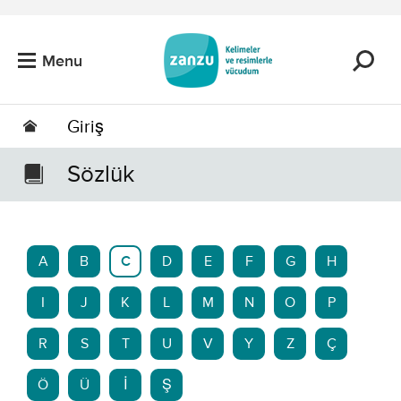
Skip to main content
Menu
Giriş
Sözlük
A
B
C
D
E
F
G
H
I
J
K
L
M
N
O
P
R
S
T
U
V
Y
Z
Ç
Ö
Ü
İ
Ş