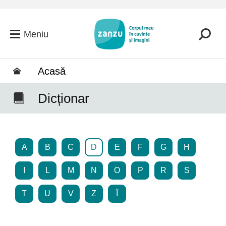
Salt la conținutul principal
Meniu
Acasă
Dicționar
A
B
C
D
E
F
G
H
I
L
M
N
O
P
R
S
T
U
V
Z
Î