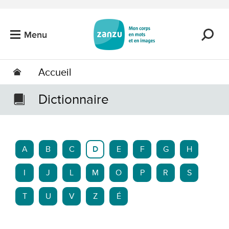
Passer au contenu principal
Menu
Accueil
Dictionnaire
A
B
C
D
E
F
G
H
I
J
L
M
O
P
R
S
T
U
V
Z
É