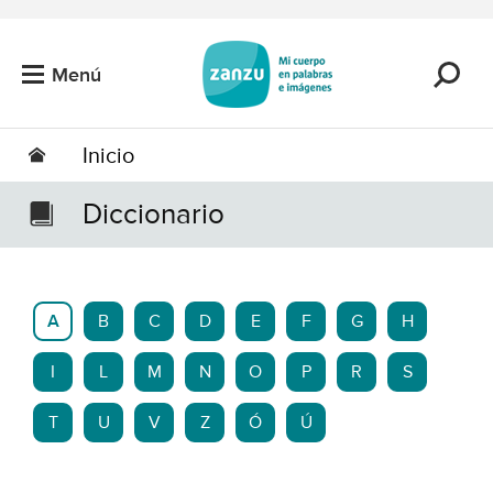
Saltar al contenido principal
Menú
Inicio
Diccionario
A
B
C
D
E
F
G
H
I
L
M
N
O
P
R
S
T
U
V
Z
Ó
Ú