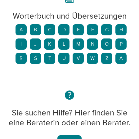
Wörterbuch und Übersetzungen
A
B
C
D
E
F
G
H
I
J
K
L
M
N
O
P
R
S
T
U
V
W
Z
Ä
Sie suchen Hilfe? Hier finden Sie
eine Beraterin oder einen Berater.