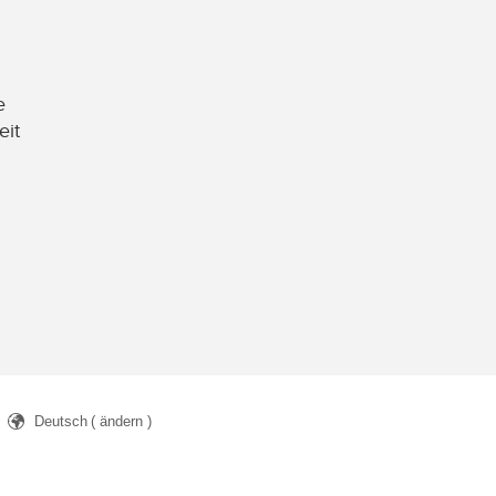
e
eit
Deutsch
( ändern )