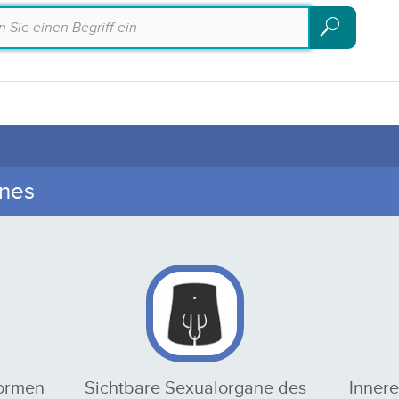
Suchen
Suchen
nes
formen
Sichtbare Sexualorgane des
Inner