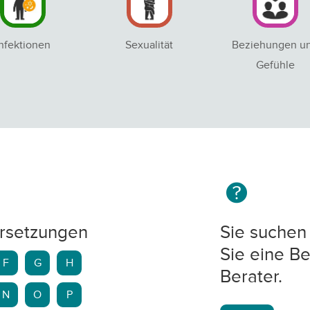
Infektionen
Sexualität
Beziehungen u
Gefühle
rsetzungen
Sie suchen 
Sie eine Be
F
G
H
Berater.
N
O
P