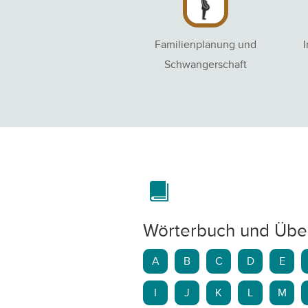
Familienplanung und
Schwangerschaft
Wörterbuch und Übe
A
B
C
D
E
I
J
K
L
M