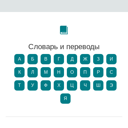
Словарь и переводы
А
Б
В
Г
Д
Ж
З
И
К
Л
М
Н
О
П
Р
С
Т
У
Ф
Х
Ц
Ч
Ш
Э
Я