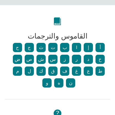
القاموس والترجمات
أ
إ
ا
ب
ت
ث
ج
ح
خ
د
ر
ز
س
ش
ص
ض
ط
ع
غ
ف
ق
ك
ل
م
ن
ه
و