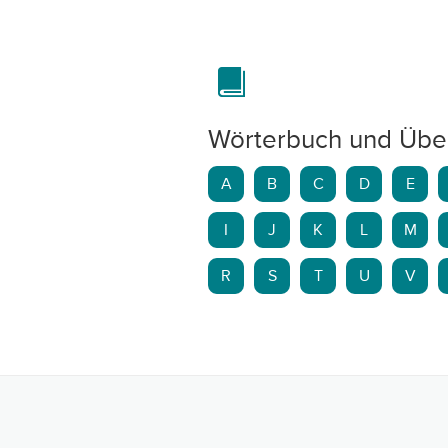
Wörterbuch und Übe
A
B
C
D
E
I
J
K
L
M
R
S
T
U
V