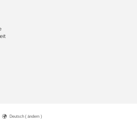
e
eit
Deutsch
( ändern )