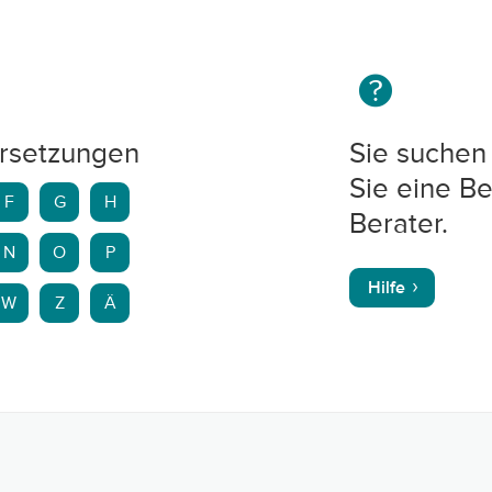
rsetzungen
Sie suchen 
Sie eine Be
F
G
H
Berater.
N
O
P
Hilfe
W
Z
Ä