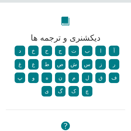
دیکشنری و ترجمه ها
آ
ا
ب
ت
ج
ح
خ
د
ر
ز
س
ش
ص
ط
ع
غ
ف
ق
ل
م
ن
ه
و
پ
چ
ک
گ
ی