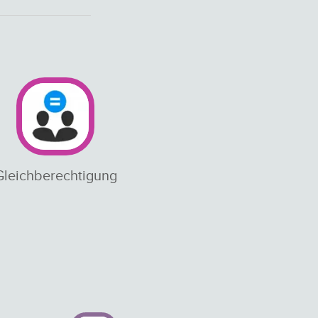
Gleichberechtigung