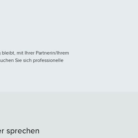
bleibt, mit Ihrer Partnerin/Ihrem
uchen Sie sich professionelle
er sprechen