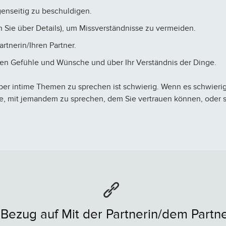
genseitig zu beschuldigen.
n Sie über Details), um Missverständnisse zu vermeiden.
artnerin/Ihren Partner.
nen Gefühle und Wünsche und über Ihr Verständnis der Dinge.
über intime Themen zu sprechen ist schwierig. Wenn es schwierig 
e, mit jemandem zu sprechen, dem Sie vertrauen können, oder s
Bezug auf Mit der Partnerin/dem Partn