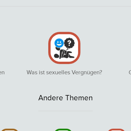
en
Was ist sexuelles Vergnügen?
Andere Themen