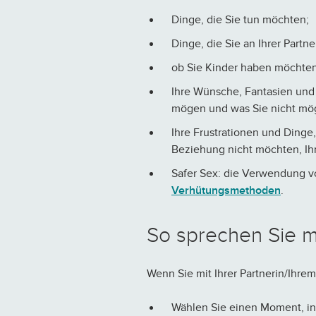
Dinge, die Sie tun möchten;
Dinge, die Sie an Ihrer Partn
ob Sie Kinder haben möchten
Ihre Wünsche, Fantasien und
mögen und was Sie nicht mö
Ihre Frustrationen und Dinge, d
Beziehung nicht möchten, Ih
Safer Sex: die Verwendung 
Verhütungsmethoden
.
So sprechen Sie m
Wenn Sie mit Ihrer Partnerin/Ihre
Wählen Sie einen Moment, in