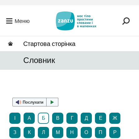
Перейти до головного вмісту
Меню
Стартова сторінка
Словник
Послухати
І
А
Б
В
Г
Д
Е
Ж
З
К
Л
М
Н
О
П
Р