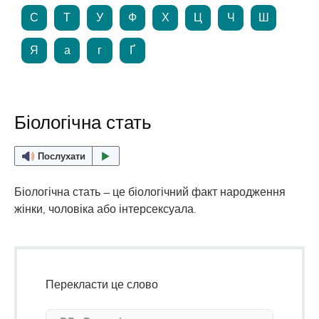
С
Т
У
Ф
Х
Ц
Ч
Ш
Я
а
г
Ґ
Біологічна стать
Послухати
Біологічна стать – це біологічний факт народження
жінки, чоловіка або інтерсексуала.
Перекласти це слово