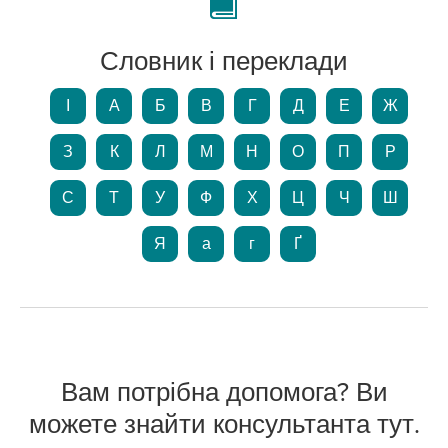
Словник і переклади
І
А
Б
В
Г
Д
Е
Ж
З
К
Л
М
Н
О
П
Р
С
Т
У
Ф
Х
Ц
Ч
Ш
Я
а
г
Ґ
Вам потрібна допомога? Ви
можете знайти консультанта тут.