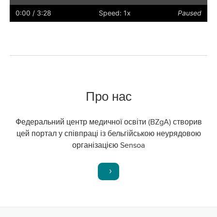
Play
Restart
Rewind
Forward
Hide
Faster
Slower
Preferences
Enter
Volu
captions
full
0:00
/ 3:28
Speed: 1x
Paused
screen
Про нас
Федеральний центр медичної освіти (BZgA) створив
цей портал у співпраці із бельгійською неурядовою
організацією Sensoa