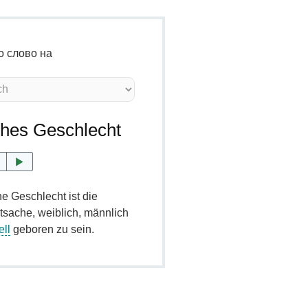
о слово на
ches Geschlecht
e Geschlecht ist die
tsache, weiblich, männlich
ell
geboren zu sein.