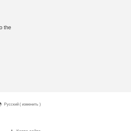
o the
Русский
( изменить )