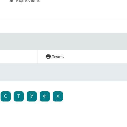
Карта сайта
Печать
С
Т
У
Ф
Х