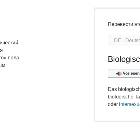
Перевести эт
гический
ся
Biologis
го» пола,
ным
Vorlesen
Das biologisch
biologische Ta
oder
intersexu