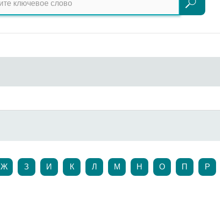
Поиск
Ж
З
И
К
Л
М
Н
О
П
Р