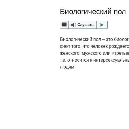
Биологический пол
Слушать
Биологический пол – это биоло
факт того, что человек рождает
женского, мужского или «третье
т.е. относится к интерсексуаль
людям.