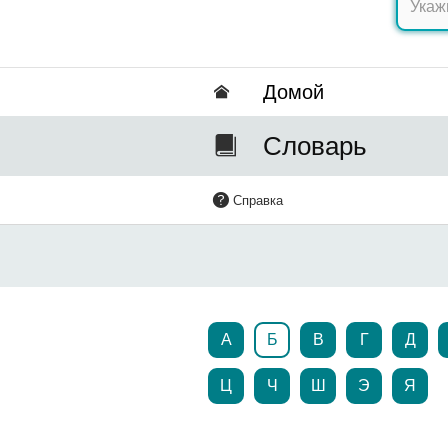
Домой
Словарь
Справка
А
Б
В
Г
Д
Ц
Ч
Ш
Э
Я