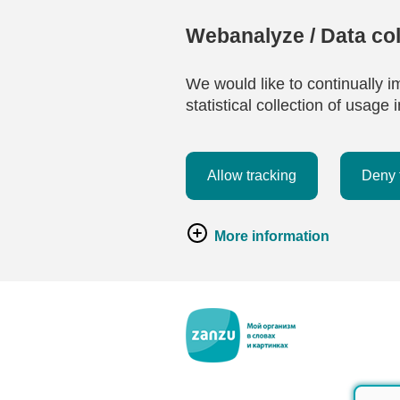
Webanalyze / Data col
We would like to continually i
statistical collection of usag
Allow tracking
Deny 
More information
Перейти к основному содержанию