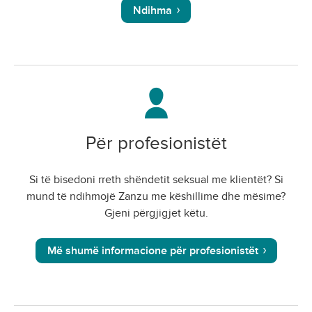
Ndihma
Për profesionistët
Si të bisedoni rreth shëndetit seksual me klientët? Si
mund të ndihmojë Zanzu me këshillime dhe mësime?
Gjeni përgjigjet këtu.
Më shumë informacione për profesionistët