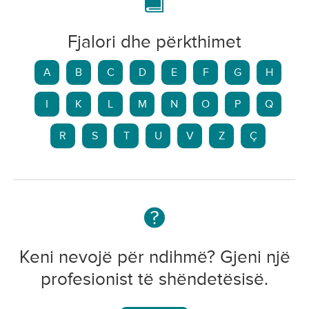
Fjalori dhe përkthimet
A
B
C
D
E
F
G
H
I
K
L
M
N
O
P
Q
R
S
T
U
V
Z
Ç
Keni nevojë për ndihmë? Gjeni një
profesionist të shëndetësisë.