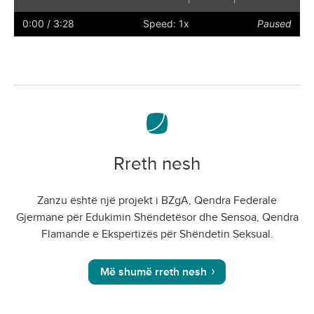
Play
Restart
Rewind
Forward
Hide
Faster
Slower
Preferences
Enter
Volu
captions
full
0:00
/ 3:28
Speed: 1x
Paused
screen
Rreth nesh
Zanzu është një projekt i BZgA, Qendra Federale
Gjermane për Edukimin Shëndetësor dhe Sensoa, Qendra
Flamande e Ekspertizës për Shëndetin Seksual.
Më shumë rreth nesh