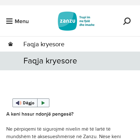
Kalo tek përmbajtja kryesore
Menu
Faqja kryesore
Faqja kryesore
Dëgjo
A keni hasur ndonjë pengesë?
Ne përpiqemi të sigurojmë nivelin më të lartë të
mundshëm të aksesueshmërisë në Zanzu. Nëse keni