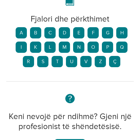
Fjalori dhe përkthimet
A
B
C
D
E
F
G
H
I
K
L
M
N
O
P
Q
R
S
T
U
V
Z
Ç
Keni nevojë për ndihmë? Gjeni një
profesionist të shëndetësisë.