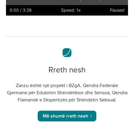
Play
Restart
Rewind
Forward
Hide
Faster
Slower
Preferences
Enter
Volu
captions
full
0:00
/ 3:28
Speed: 1x
Paused
screen
Rreth nesh
Zanzu është një projekt i BZgA, Qendra Federale
Gjermane për Edukimin Shëndetësor dhe Sensoa, Qendra
Flamande e Ekspertizës për Shëndetin Seksual.
Më shumë rreth nesh