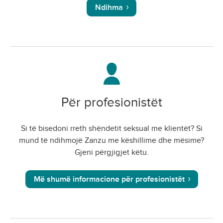
Ndihma
Për profesionistët
Si të bisedoni rreth shëndetit seksual me klientët? Si
mund të ndihmojë Zanzu me këshillime dhe mësime?
Gjeni përgjigjet këtu.
Më shumë informacione për profesionistët