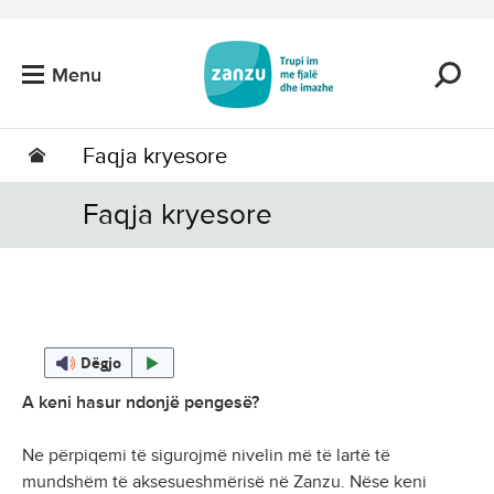
Kalo tek përmbajtja kryesore
Menu
Faqja kryesore
Faqja kryesore
Dëgjo
A keni hasur ndonjë pengesë?
Ne përpiqemi të sigurojmë nivelin më të lartë të
mundshëm të aksesueshmërisë në Zanzu. Nëse keni