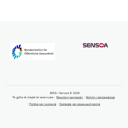
BIÖG / Sensoa © 2026
Të gjitha të drejtat të rezervuara
Raportoni pengesën
Mohimi i përgjegjësisë
Politika për cookie-të
Deklaratë për aksesueshmërinë