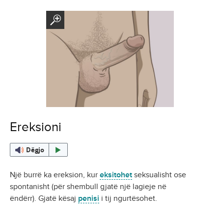
Ereksioni
Dëgjo
Një burrë ka ereksion, kur
eksitohet
seksualisht ose
spontanisht (për shembull gjatë një lagieje në
ëndërr). Gjatë kësaj
penisi
i tij ngurtësohet.