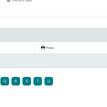
Harta e sajtit
Printo
Q
R
S
T
U