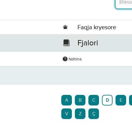
Faqja kryesore
Fjalori
Ndihma
A
B
C
D
E
V
Z
Ç