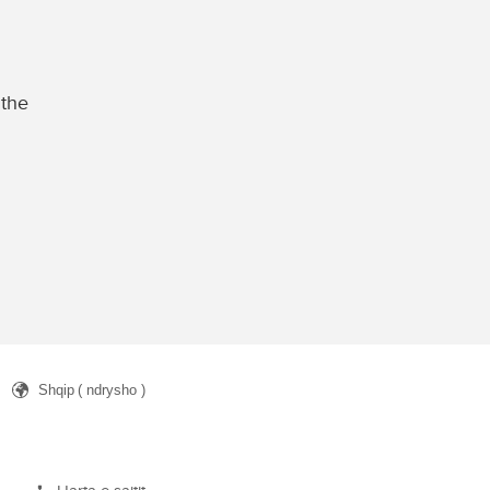
 the
Shqip
( ndrysho )