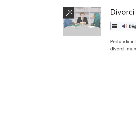
Divorci
Dëg
Përfundimi l
divorci, mun