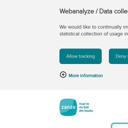
Webanalyze / Data colle
We would like to continually im
statistical collection of usage
Allow tracking
Deny 
More information
Kalo tek përmbajtja kryesore