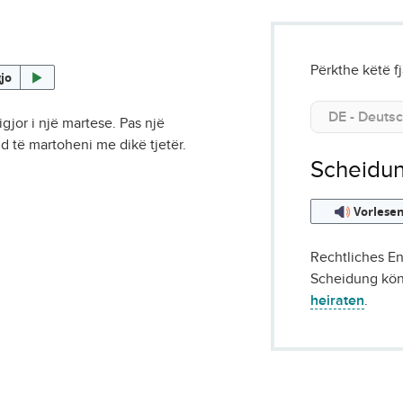
Përkthe këtë f
jo
igjor i një martese. Pas një
d të martoheni me dikë tjetër.
Scheidu
Vorlese
Rechtliches En
Scheidung kön
heiraten
.