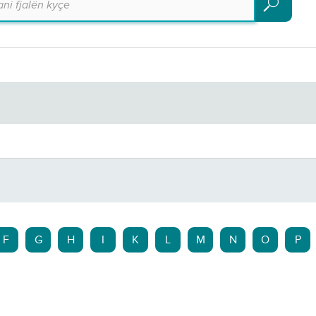
Kërko
F
G
H
I
K
L
M
N
O
P