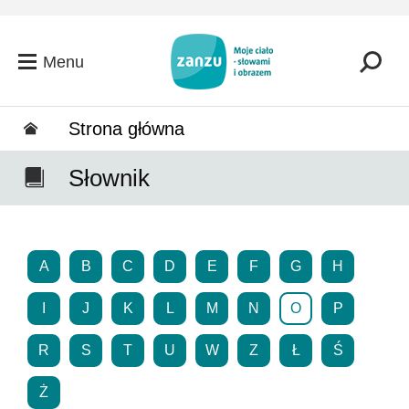
Przejdź do głównej zawartości
Menu
Strona główna
Słownik
A
B
C
D
E
F
G
H
I
J
K
L
M
N
O
P
R
S
T
U
W
Z
Ł
Ś
Ż