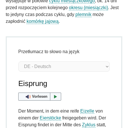
występuje w połowie
cyklu miesiączkowego
, ok. 14 dni
przed rozpoczęciem kolejnego
okresu (miesiączki)
. Jest
to jedyny czas podczas cyklu, gdy
plemnik
może
zapłodnić
komórkę jajową
.
Przetłumacz to słowo na język
Eisprung
Vorlesen
Der Moment, in dem eine reife
Eizelle
von
einem der
Eierstöcke
freigegeben wird. Der
Eisprung findet in der Mitte des
Zyklus
statt,