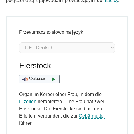
połączone są z jajowodami prowadzącymi do
macicy
.
Przetłumacz to słowo na język
Eierstock
Vorlesen
Organ im Körper einer Frau, in dem die
Eizellen
heranreifen. Eine Frau hat zwei
Eierstöcke. Die Eierstöcke sind mit den
Eileitern verbunden, die zur
Gebärmutter
führen.