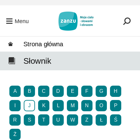
Przejdź do głównej zawartości
Menu
Strona główna
Słownik
A
B
C
D
E
F
G
H
I
J
K
L
M
N
O
P
R
S
T
U
W
Z
Ł
Ś
Ż