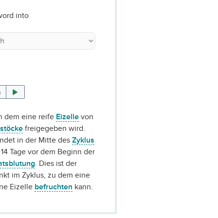
word into
n
n dem eine reife
Eizelle
von
rstöcke
freigegeben wird.
indet in der Mitte des
Zyklus
r 14 Tage vor dem Beginn der
tsblutung
. Dies ist der
nkt im Zyklus, zu dem eine
ne Eizelle
befruchten
kann.