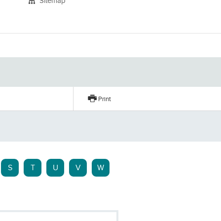
Sitemap
Print
S
T
U
V
W