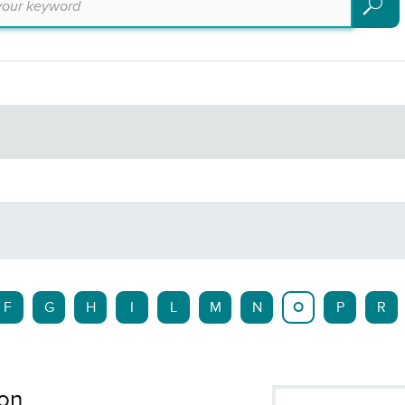
Search
F
G
H
I
L
M
N
O
P
R
ion