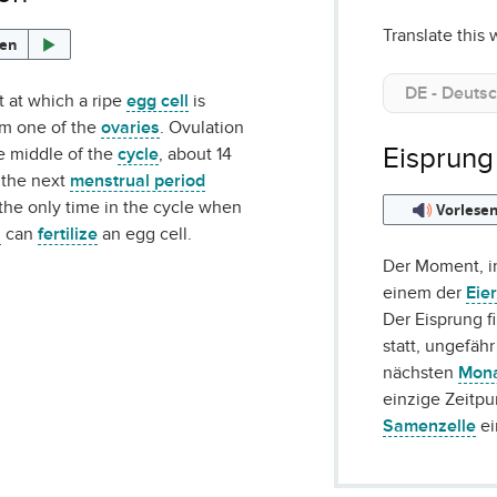
Translate this 
ten
at which a ripe
egg cell
is
om one of the
ovaries
. Ovulation
Eisprung
e middle of the
cycle
, about 14
 the next
menstrual period
s the only time in the cycle when
Vorlese
l
can
fertilize
an egg cell.
Der Moment, i
einem der
Eie
Der Eisprung f
statt, ungefäh
nächsten
Mona
einzige Zeitpu
Samenzelle
ei