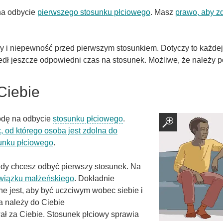
na odbycie
pierwszego stosunku płciowego
. Masz
prawo, aby 
i niepewność przed pierwszym stosunkiem. Dotyczy to każdej 
edł jeszcze odpowiedni czas na stosunek. Możliwe, że należy p
Ciebie
godę na odbycie
stosunku płciowego
.
, od którego osoba jest zdolna do
unku płciowego
.
dy chcesz odbyć pierwszy stosunek. Na
wiązku małżeńskiego
. Dokładnie
e jest, aby być uczciwym wobec siebie i
 należy do Ciebie
ał za Ciebie. Stosunek płciowy sprawia