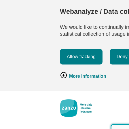
Webanalyze / Data col
We would like to continually i
statistical collection of usag
Allow tracking
Deny 
More information
Przejdź do głównej zawartości