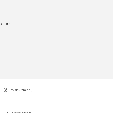
o the
Polski
( zmień )