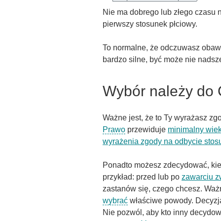
Nie ma dobrego lub złego czasu 
pierwszy stosunek płciowy.
To normalne, że odczuwasz obawy 
bardzo silne, być może nie nadsz
Wybór należy do 
Ważne jest, że to Ty wyrażasz z
Prawo
przewiduje
minimalny wiek
wyrażenia zgody na odbycie stos
Ponadto możesz zdecydować, kie
przykład: przed lub po
zawarciu z
zastanów się, czego chcesz. Ważn
wybrać
właściwe powody. Decyzja
Nie pozwól, aby kto inny decydow