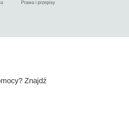
ia
Prawa i przepisy
omocy? Znajdź