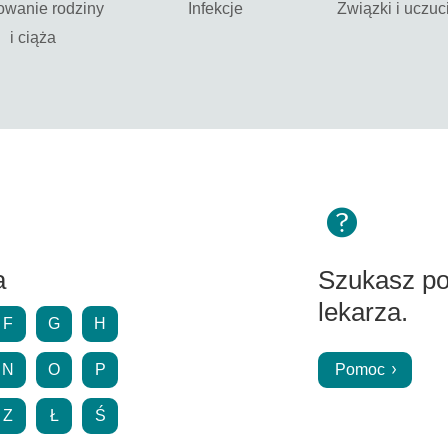
owanie rodziny
Infekcje
Związki i uczuc
i ciąża
a
Szukasz p
lekarza.
F
G
H
N
O
P
Pomoc
Z
Ł
Ś