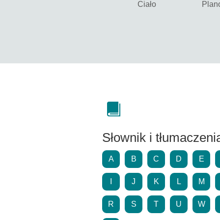
Ciało
Plan
Słownik i tłumaczeni
A
B
C
D
E
I
J
K
L
M
R
S
T
U
W