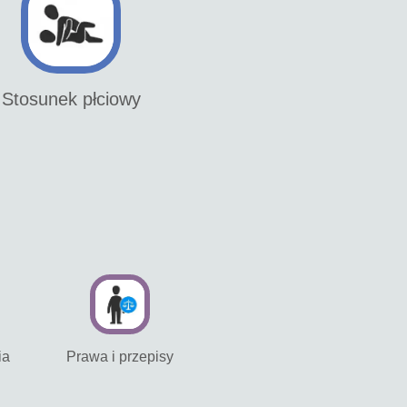
Stosunek płciowy
ia
Prawa i przepisy