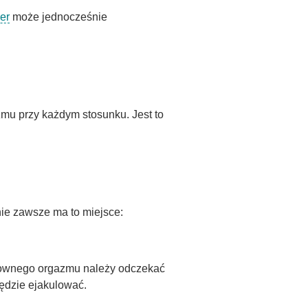
er
może jednocześnie
zmu przy każdym stosunku. Jest to
nie zawsze ma to miejsce:
nownego orgazmu należy odczekać
będzie ejakulować.