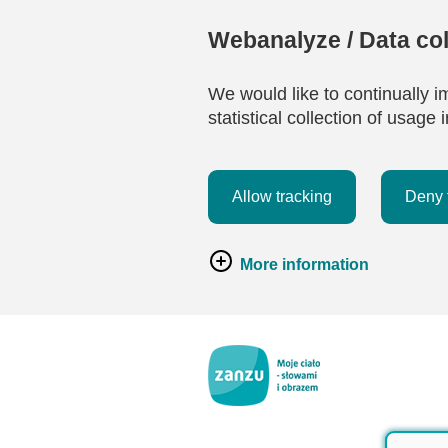
Webanalyze / Data col
We would like to continually i
statistical collection of usag
Allow tracking
Deny 
More information
Przejdź do głównej zawartości