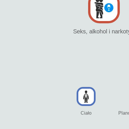
Seks, alkohol i narkot
Ciało
Plan