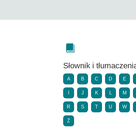
Słownik i tłumaczeni
A
B
C
D
E
I
J
K
L
M
R
S
T
U
W
Ż