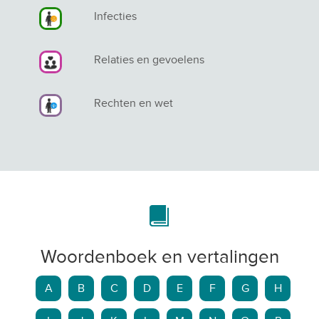
Infecties
Relaties en gevoelens
Rechten en wet
Woordenboek en vertalingen
A
B
C
D
E
F
G
H