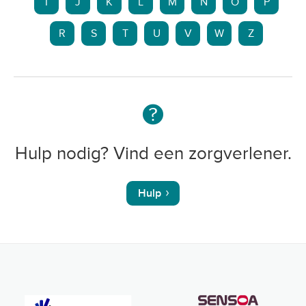
I
J
K
L
M
N
O
P
R
S
T
U
V
W
Z
Hulp nodig? Vind een zorgverlener.
Hulp