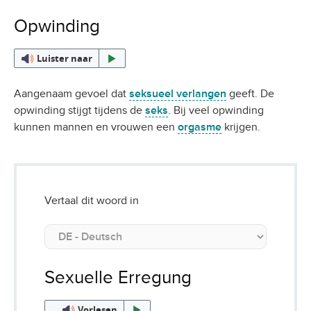
Opwinding
Luister naar
Aangenaam gevoel dat
seksueel verlangen
geeft. De
opwinding stijgt tijdens de
seks
. Bij veel opwinding
kunnen mannen en vrouwen een
orgasme
krijgen.
Vertaal dit woord in
Sexuelle Erregung
Vorlesen