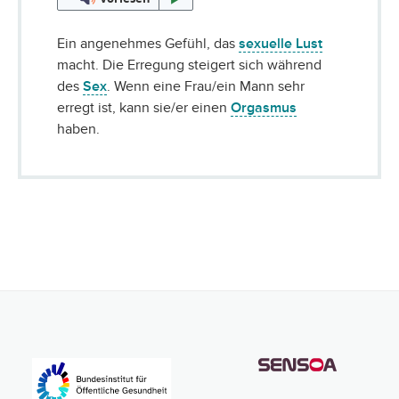
Ein angenehmes Gefühl, das
sexuelle Lust
macht. Die Erregung steigert sich während
des
Sex
. Wenn eine Frau/ein Mann sehr
erregt ist, kann sie/er einen
Orgasmus
haben.