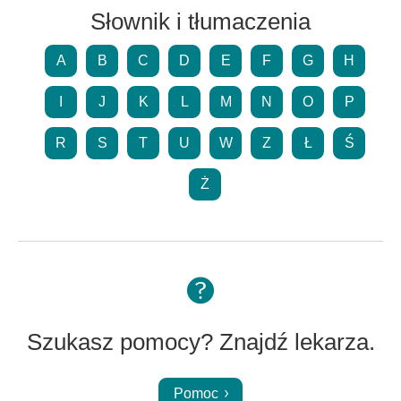
Słownik i tłumaczenia
A
B
C
D
E
F
G
H
I
J
K
L
M
N
O
P
R
S
T
U
W
Z
Ł
Ś
Ż
Szukasz pomocy? Znajdź lekarza.
Pomoc